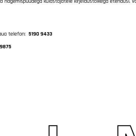
ab nägemispuudega külastajatele kirjeldustõlkega etendusi.
laua telefon:
5190 9433
 9875