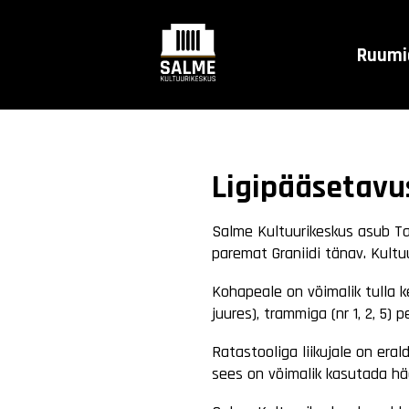
Ruumi
Ligipääsetavu
Salme Kultuurikeskus asub Tal
paremat Graniidi tänav. Kultu
Kohapeale on võimalik tulla k
juures), trammiga (nr 1, 2, 5
Ratastooliga liikujale on era
sees on võimalik kasutada hääl