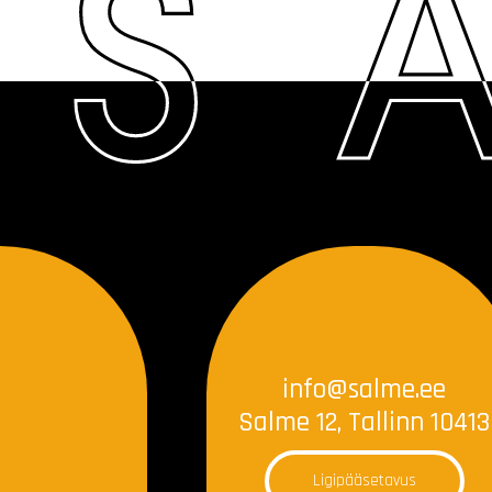
info@salme.ee
Salme 12, Tallinn 10413
Ligipääsetavus