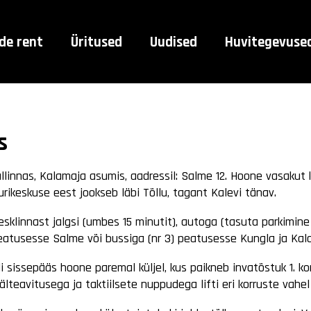
de rent
Üritused
Uudised
Huvitegevuse
s
linnas, Kalamaja asumis, aadressil: Salme 12. Hoone vasakut 
urikeskuse eest jookseb läbi Tõllu, tagant Kalevi tänav.
esklinnast jalgsi (umbes 15 minutit), autoga (tasuta parkimin
) peatusesse Salme või bussiga (nr 3) peatusesse Kungla ja Kal
ldi sissepääs hoone paremal küljel, kus paikneb invatõstuk 1. k
teavitusega ja taktiilsete nuppudega lifti eri korruste vahel 