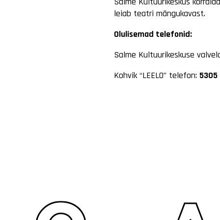
Salme Kultuurikeskus korrald
leiab teatri mängukavast.
Olulisemad telefonid:
Salme Kultuurikeskuse valve
Kohvik “LEELO” telefon:
5305