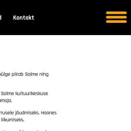
d
Kontakt
külge piirab Salme ning
e Salme kultuurikeskuse
amaja.
orrusele jõudmiseks. Hoones
liikumiseks.